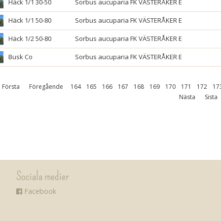
Häck 1/1 30-50
Sorbus aucuparia FK VÄSTERÅKER E
Häck 1/1 50-80
Sorbus aucuparia FK VÄSTERÅKER E
Häck 1/2 50-80
Sorbus aucuparia FK VÄSTERÅKER E
Busk Co
Sorbus aucuparia FK VÄSTERÅKER E
Första
Föregående
164
165
166
167
168
169
170
171
172
17
Nästa
Sista
Sociala medier
Facebook