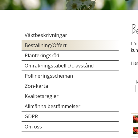
Be
Växtbeskrivningar
Löt
Beställning/Offert
kun
Planteringsråd
Här
Omräkningstabell c/c-avstånd
Pollineringsscheman
K
Zon-karta
Kvalitetsregler
Allmänna bestämmelser
GDPR
Om oss