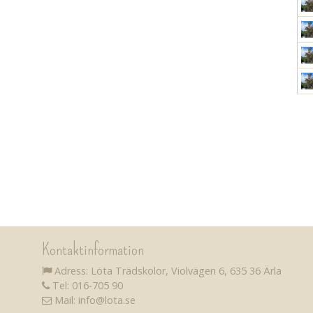
Kontaktinformation
Adress: Löta Trädskolor, Violvägen 6, 635 36 Ärla
Tel: 016-705 90
Mail: info@lota.se